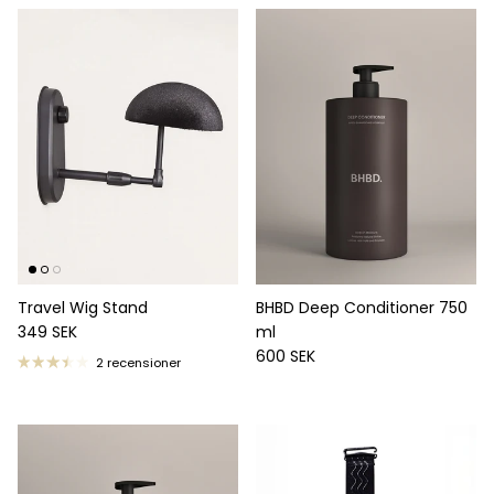
Travel Wig Stand
BHBD Deep Conditioner 750
Ordinarie pris
349 SEK
ml
Ordinarie pris
600 SEK
2 recensioner