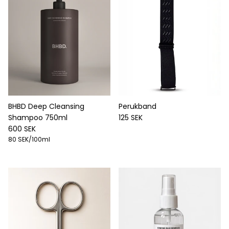
BHBD Deep Cleansing
Perukband
Ordinarie pris
Shampoo 750ml
125 SEK
Ordinarie pris
600 SEK
Enhetspris
80 SEK
/100ml