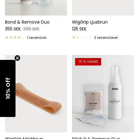
Bond & Remove Duo
WigGrip Ljusbrun
Reapris
Ordinarie pris
Ordinarie pris
355 SEK
395 SEK
125 SEK
1 recension
2 recensioner
10 % rabatt
10% Off
WigGrip Mörkbrun
Stick it & Remove Duo