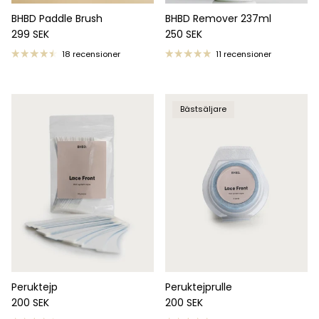
BHBD Paddle Brush
BHBD Remover 237ml
Ordinarie pris
Ordinarie pris
299 SEK
250 SEK
18 recensioner
11 recensioner
Bästsäljare
Peruktejp
Peruktejprulle
Ordinarie pris
Ordinarie pris
200 SEK
200 SEK