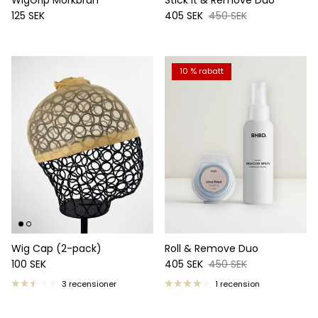
Ordinarie pris
Reapris
Ordinarie pris
125 SEK
405 SEK
450 SEK
10 % rabatt
Wig Cap (2-pack)
Roll & Remove Duo
Ordinarie pris
Reapris
Ordinarie pris
100 SEK
405 SEK
450 SEK
3 recensioner
1 recension