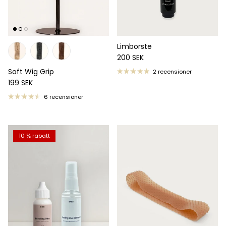
Limborste
Ordinarie pris
200 SEK
Soft Wig Grip
2 recensioner
Ordinarie pris
199 SEK
6 recensioner
10 % rabatt