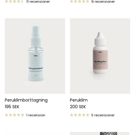
11 recensioner
9 recensioner
Peruklimborttagning
Peruklim
Ordinarie pris
Ordinarie pris
195 SEK
200 SEK
1 recension
5 recensioner