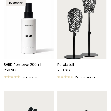
Bestseller
BHBD Remover 200ml
Perukställ
Ordinarie pris
Ordinarie pris
250 SEK
750 SEK
1 recension
15 recensioner