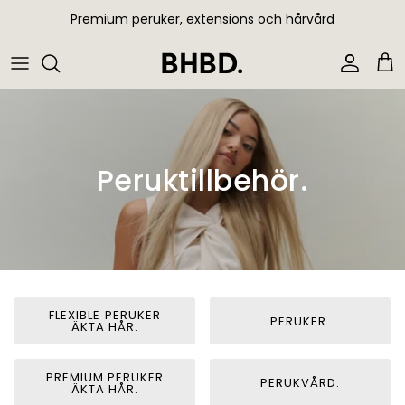
Hoppa till innehållet
Premium peruker, extensions och hårvård
Konto
Var
Peruktillbehör.
FLEXIBLE PERUKER
PERUKER.
ÄKTA HÅR.
PREMIUM PERUKER
PERUKVÅRD.
ÄKTA HÅR.