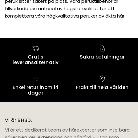
peruk sitter säkert på plats. Våra peruktillbehör är
tillverkade av material av högsta kvalitet för att
komplettera våra högkvalitativa peruker av äkta hår.
Gratis
Säkra betalningar
leveransalternativ
Enkel retur inom 14
Frakt till hela världen
dagar
Vi är BHBD.
Vi är ett dedikerat team av hårexperter som inte bara
säljer peruker, extensions och hårvård – utan som