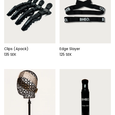
Clips (4pack)
Edge Slayer
Ordinarie pris
Ordinarie pris
135 SEK
125 SEK